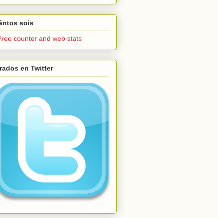
ántos sois
trados en Twitter