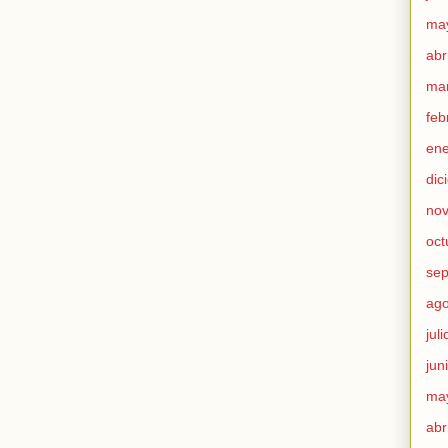
ma
abr
ma
feb
ene
dic
nov
oct
sep
ago
jul
jun
ma
abr