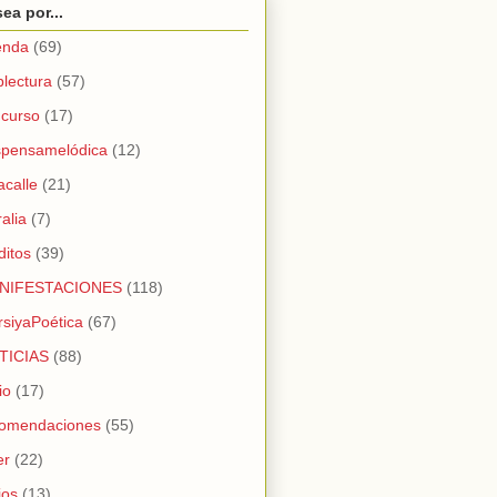
ea por...
enda
(69)
blectura
(57)
curso
(17)
spensamelódica
(12)
acalle
(21)
ralia
(7)
ditos
(39)
NIFESTACIONES
(118)
siyaPoética
(67)
TICIAS
(88)
io
(17)
comendaciones
(55)
er
(22)
ios
(13)