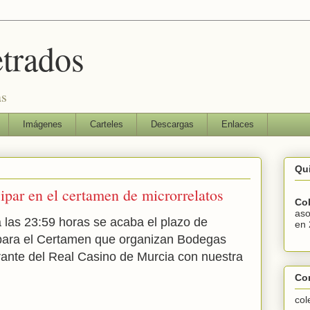
etrados
as
Imágenes
Carteles
Descargas
Enlaces
Qu
cipar en el certamen de microrrelatos
Col
aso
 las 23:59 horas se acaba el plazo de
en 
 para el Certamen que organizan Bodegas
rante del Real Casino de Murcia con nuestra
Co
col