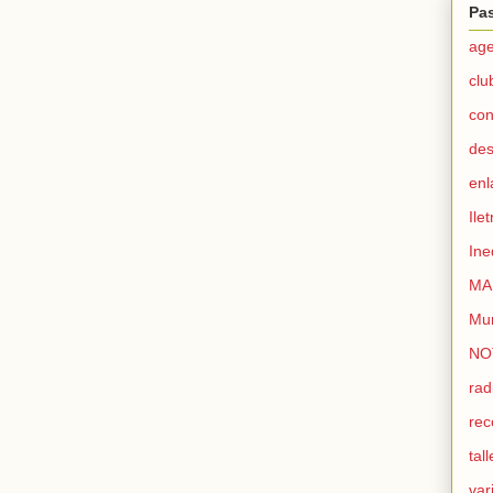
Pas
ag
clu
con
de
enl
Ilet
Ine
MA
Mur
NO
rad
re
tall
var