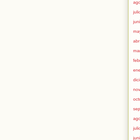
ago
jul
jun
ma
abr
ma
feb
ene
dic
no
oct
sep
ago
jul
jun