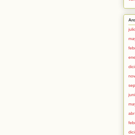
Ar
jul
ma
feb
ene
dic
no
sep
jun
ma
abr
feb
dic