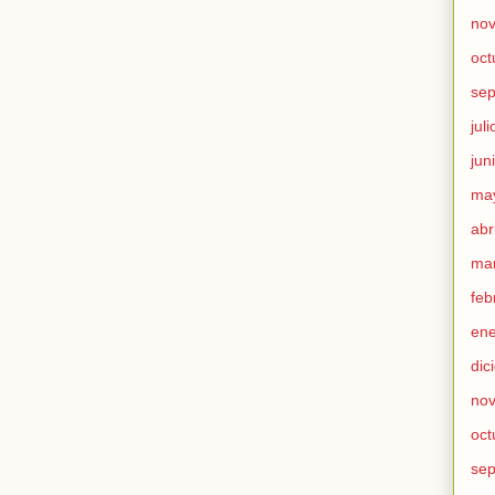
no
oct
sep
jul
jun
ma
abr
ma
feb
ene
dic
no
oct
sep